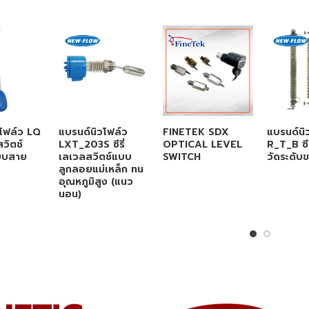
โฟล์ว LQ
แบรนด์นิวโฟล์ว
FINETEK SDX
แบรนด์นิ
สวิตช์
LXT_203S ซีรี่
OPTICAL LEVEL
R_T_B ซีรี
บบสาย
เลเวลสวิตช์แบบ
SWITCH
วัดระดับ
ลูกลอยแม่เหล็ก ทน
อุณหภูมิสูง (แนว
นอน)