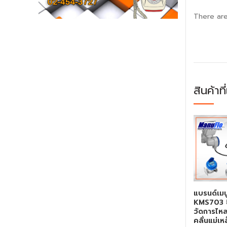
There are
สินค้าที
แบรนด์เมน
KMS703 ซีร
วัดการไห
คลื่นแม่เห