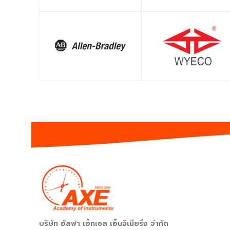
SHOP
SHOP
บริษัท อัลฟา เอ็กเซล เอ็นจิเนียริ่ง จำกัด