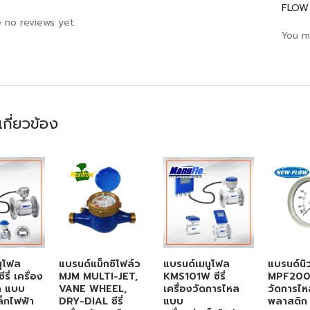
FLOW
 no reviews yet.
You m
่เกี่ยวข้อง
ูโฟล
แบรนด์แม็กซิโฟล์ว
แบรนด์เมนูโฟล
แบรนด์นิ
ี่ เครื่อง
MJM MULTI-JET,
KMS101W ซีรี่
MPF200 ซี
ล แบบ
VANE WHEEL,
เครื่องวัดการไหล
วัดการไ
ล็กไฟฟ้า
DRY-DIAL ซีรี่
แบบ
พลาสติก