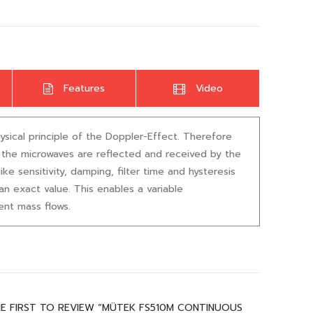
Features
Video
ical principle of the Doppler-Effect. Therefore
d, the microwaves are reflected and received by the
ike sensitivity, damping, filter time and hysteresis
an exact value. This enables a variable
ent mass flows.
HE FIRST TO REVIEW “MÜTEK FS510M CONTINUOUS