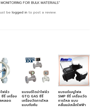
 MONITORING FOR BULK MATERIALS”
ust be
logged in
to post a review.
วโฟล์ว
แบรนด์ไดน่าโฟล์ว
แบรนด์เมนูโฟล
แบรนด์แม
รี่ เครื่อง
GTQ GAS ซีรี่
SMP ซีรี่ เครื่องวัด
TFM LI
หลหลอด
เครื่องวัดการไหล
การไหล แบบ
ซีรี่ เคร
แบบกังหัน
คลื่นแม่เหล็กไฟฟ้า
ไหล แบบ