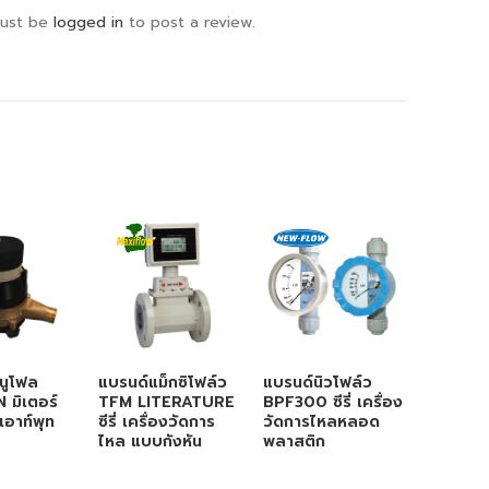
ust be
logged in
to post a review.
นูโฟล
แบรนด์แม็กซิโฟล์ว
แบรนด์นิวโฟล์ว
แบรนด์ไ
มิเตอร์
TFM LITERATURE
BPF300 ซีรี่ เครื่อง
LTBS S
เอาท์พุท
ซีรี่ เครื่องวัดการ
วัดการไหลหลอด
LIQUID ซี
ไหล แบบกังหัน
พลาสติก
วัดการไ
กังหัน