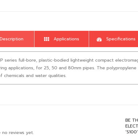
Description
Applications
Specifications
 series full-bore, plastic-bodied lightweight compact electroma
ing applications, for 25, 50 and 80mm pipes. The polypropylene 
f chemicals and water qualities.
BE TH
ELEC
‘S100
 no reviews yet.